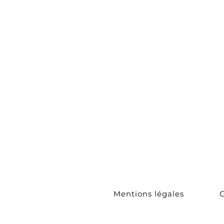
Bracelets
Tours de c
Sautoirs
Collection
Couture
Boucles
d'Oreilles
Mentions légales
C