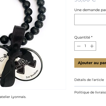
Une demande partic
Quantité
*
Ajouter au pa
Détails de l'article
Bracelet réalisé en
Politique de livrais
diamètre 8 mm, fini
atelier Lyonnais.
Les perles sont mon
Consultez nos délai
bracelet est orné d