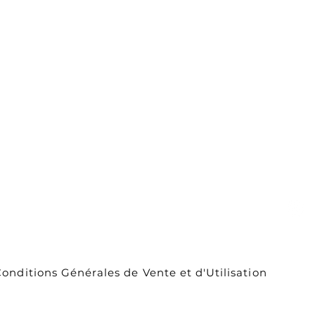
Carte cadeau
ou
À propos de
nous
Contact
Livraison et
retours
onditions Générales de Vente et d'Utilisation