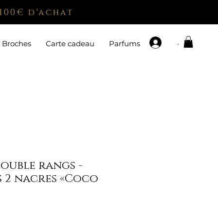
100€ d'achat
.
Broches
Carte cadeau
Parfums
ouble rangs -
s 2 nacres «Coco
x