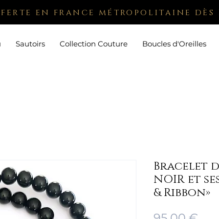
fferte en france métropolitaine dès 
u
Sautoirs
Collection Couture
Boucles d'Oreilles
Bracelet d
NOIR et se
& Ribbon»
Pri
95,00 €