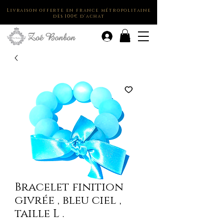
Livraison offerte en france métropolitaine
dès 100€ d'achat
.
Bracelet finition
givrée , bleu ciel ,
taille L .