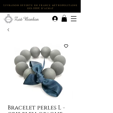
Livraison offerte en france métropolitaine
dès 100€ d'achat
.
Bracelet perles L -