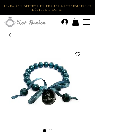
Livraison offerte en france métropolitaine
dès 100€ d'achat
.