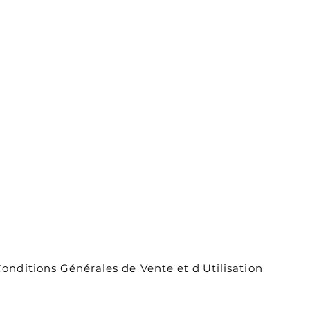
Carte cadeau
ou
À propos de
nous
Contact
Livraison et
retours
onditions Générales de Vente et d'Utilisation