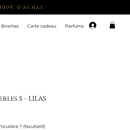
100€ d'achat
.
Broches
Carte cadeau
Parfums
rles S - LILAS
x
ulière ? (facultatif)