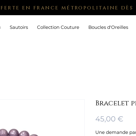
fferte en france métropolitaine dès 
u
Sautoirs
Collection Couture
Boucles d'Oreilles
Bracelet pe
Pri
45,00 €
Une demande partic