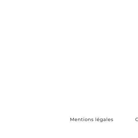
Bracelets
Tours de c
Sautoirs
Collection
Couture
Boucles
d'Oreilles
Mentions légales
C