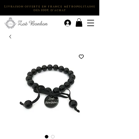
Livraison offerte en france métropolitaine
dès 100€ d'achat
.