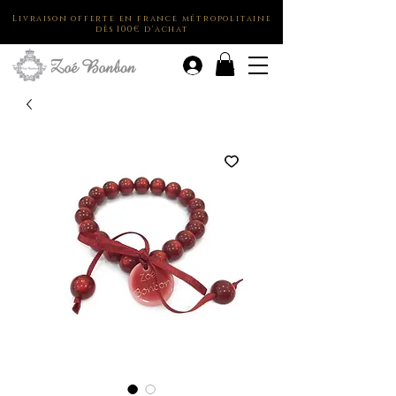
Livraison offerte en france métropolitaine
dès 100€ d'achat
.