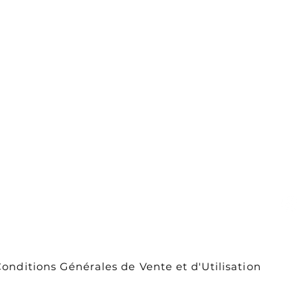
Carte cadeau
ou
À propos de
nous
Contact
Livraison et
retours
onditions Générales de Vente et d'Utilisation