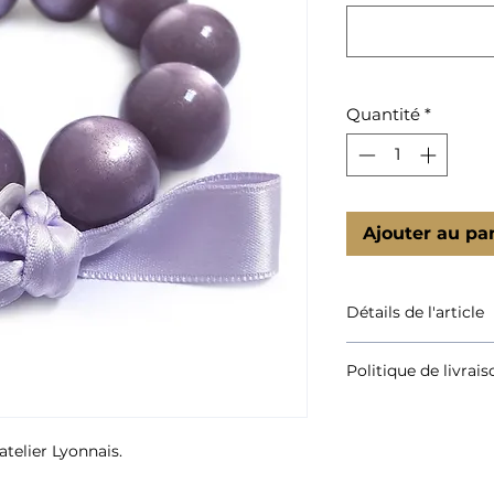
Quantité
*
Ajouter au pa
Détails de l'article
Bracelet réalisé en
Politique de livrais
diamètre 20mm, fin
Les perles sont mon
Consultez nos délai
bracelet est fermé 
pastille de nacre 
atelier Lyonnais.