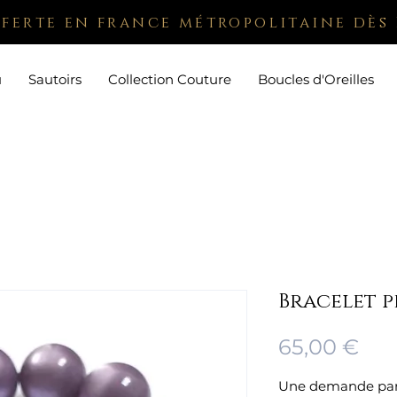
fferte en france métropolitaine dès 
u
Sautoirs
Collection Couture
Boucles d'Oreilles
Bracelet pe
Pri
65,00 €
Une demande partic