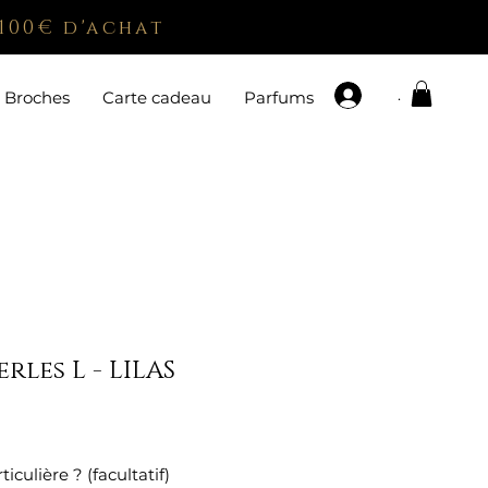
100€ d'achat
.
Broches
Carte cadeau
Parfums
rles L - LILAS
x
ulière ? (facultatif)