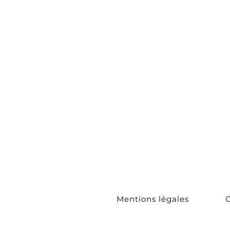
Bracelets
Tours de c
Sautoirs
Collection
Couture
Boucles
d'Oreilles
Mentions légales
C