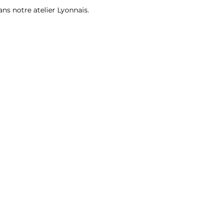
On peut le porter 
ns notre atelier Lyonnais.