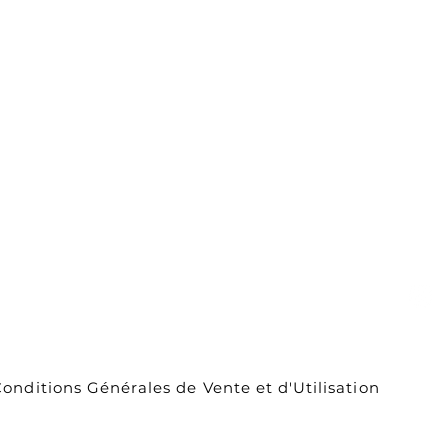
Carte cadeau
ou
À propos de
nous
Contact
Livraison et
retours
onditions Générales de Vente et d'Utilisation