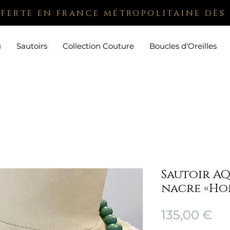
fferte en france métropolitaine dès 
u
Sautoirs
Collection Couture
Boucles d'Oreilles
Sautoir A
nacre «Ho
Pri
135,00 €