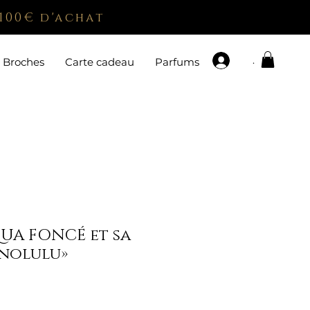
100€ d'achat
.
Broches
Carte cadeau
Parfums
QUA FONCÉ et sa
nolulu»
x