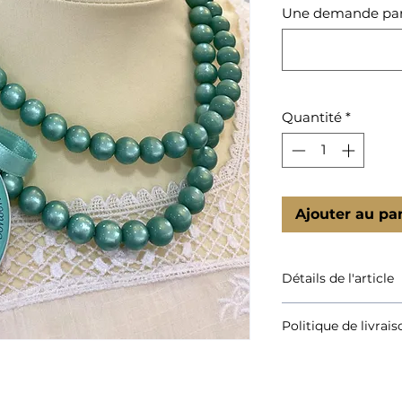
Une demande partic
Quantité
*
Ajouter au pa
Détails de l'article
Sautoir réalisé en 
Politique de livrais
diamètre 10 mm, fi
Le sautoir d'une lo
Consultez nos délai
noeud en satin asso
d'une résine.