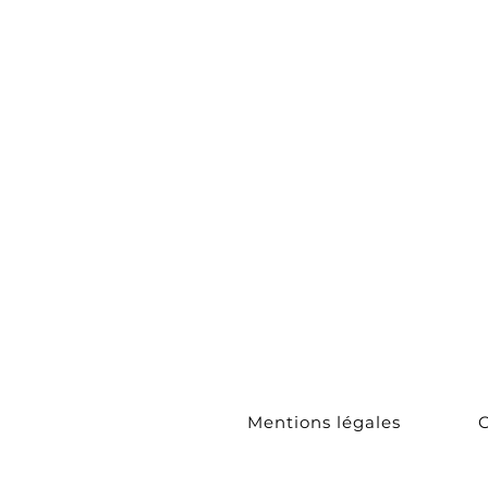
Bracelets
Tours de c
Sautoirs
Collection
Couture
Boucles
d'Oreilles
Mentions légales
C