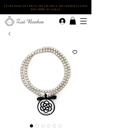
Livraison offerte en france métropolitaine
dès 100€ d'achat
.