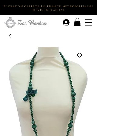
Livraison offerte en france métropolitaine
dès 100€ d'achat
.