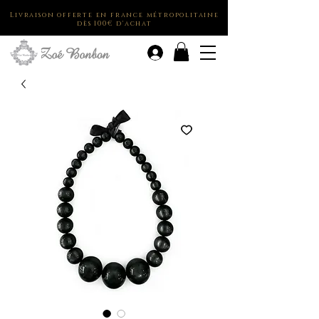
Livraison offerte en france métropolitaine
dès 100€ d'achat
.