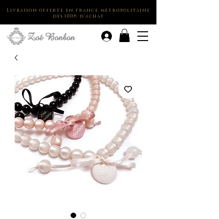
Livraison offerte en france métropolitaine
dès 100€ d'achat
.